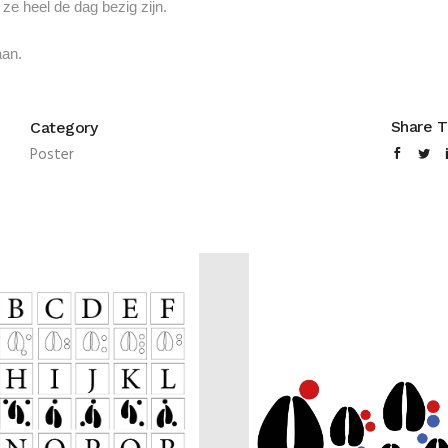
ze heel de dag bezig zijn.
aan.
Share T
Category
Poster