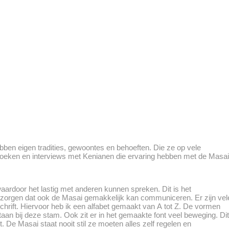
ben eigen tradities, gewoontes en behoeften. Die ze op vele
oeken en interviews met Kenianen die ervaring hebben met de Masai
ardoor het lastig met anderen kunnen spreken. Dit is het
 zorgen dat ook de Masai gemakkelijk kan communiceren. Er zijn vel
hrift. Hiervoor heb ik een alfabet gemaakt van A tot Z. De vormen
staan bij deze stam. Ook zit er in het gemaakte font veel beweging. Dit
. De Masai staat nooit stil ze moeten alles zelf regelen en